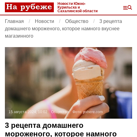
Новости Южно-
Курильска и
Сахалинской области
Главная
Новости
Общество
3 рецепта
домашнего мороженого, которое намного вкуснее
магазинного
15 августа 2024, 10:02
Общество
Фото:
pxhere.com
3 рецепта домашнего
мороженого, которое намного