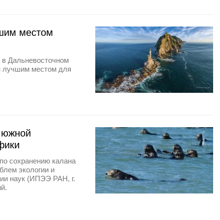
чшим местом
Ф в Дальневосточном
н лучшим местом для
в южной
фики
 по сохранению калана
блем экологии и
ии наук (ИПЭЭ РАН, г.
й.