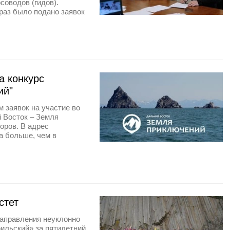
соводов (гидов).
раз было подано заявок
а конкурс
ий"
 заявок на участие во
й Восток – Земля
оров. В адрес
а больше, чем в
стет
направления неуклонно
рильский» за пятилетний