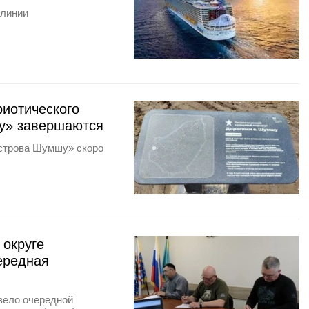
 линии
риотического
у» завершаются
острова Шумшу» скоро
округе
ередная
вело очередной