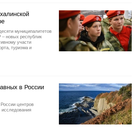
халинской
ре
десяти муниципалитетов
Р – новых республик
тивному участи
рта, туризма и
лавных в России
 России центров
х исследования