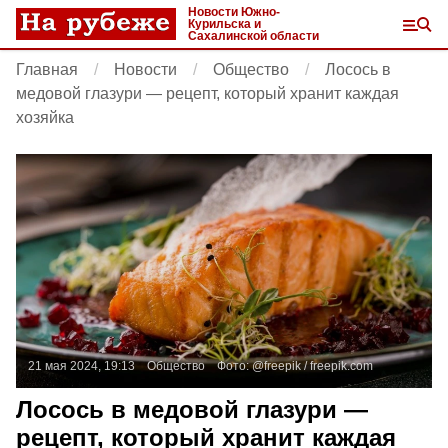
Новости Южно-
Курильска и
Сахалинской области
Главная
Новости
Общество
Лосось в
медовой глазури — рецепт, который хранит каждая
хозяйка
21 мая 2024, 19:13
Общество
Фото:
@freepik /
freepik.com
Лосось в медовой глазури —
рецепт, который хранит каждая