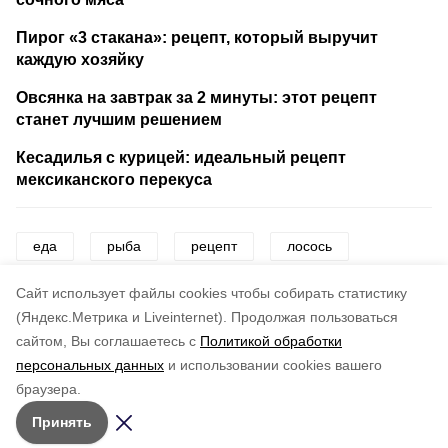
Пирог «3 стакана»: рецепт, который выручит
каждую хозяйку
Овсянка на завтрак за 2 минуты: этот рецепт
станет лучшим решением
Кесадилья с курицей: идеальный рецепт
мексиканского перекуса
еда
рыба
рецепт
лосось
кулинария
продукты
Cайт использует файлы cookies чтобы собирать статистику
(Яндекс.Метрика и Liveinternet).
Продолжая пользоваться
сайтом, Вы соглашаетесь с
Политикой обработки
Понравилась статья?
персональных данных
и использовании cookies вашего
по оценке
4
пользователей
браузера.
5
4
3
2
1
Принять