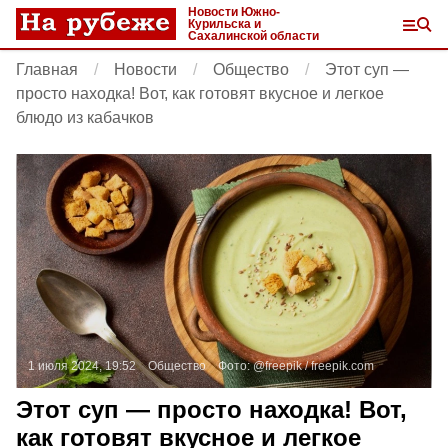
Новости Южно-
Курильска и
Сахалинской области
Главная
Новости
Общество
Этот суп —
просто находка! Вот, как готовят вкусное и легкое
блюдо из кабачков
1 июля 2024, 19:52
Общество
Фото:
@freepik /
freepik.com
Этот суп — просто находка! Вот,
как готовят вкусное и легкое