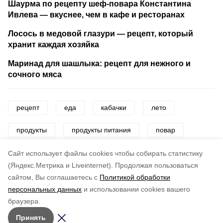
Шаурма по рецепту шеф-повара Константина
Ивлева — вкуснее, чем в кафе и ресторанах
Лосось в медовой глазури — рецепт, который
хранит каждая хозяйка
Маринад для шашлыка: рецепт для нежного и
сочного мяса
рецепт
еда
кабачки
лето
продукты
продукты питания
повар
кулинария
Cайт использует файлы cookies чтобы собирать статистику
(Яндекс.Метрика и Liveinternet).
Продолжая пользоваться
сайтом, Вы соглашаетесь с
Политикой обработки
Понравилась статья?
персональных данных
и использовании cookies вашего
по оценке
4
пользователей
браузера.
5
4
3
2
1
Принять