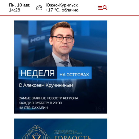
пн, 10 авг.
Южно-Курильск
14:28
+
17
°С,
облачно