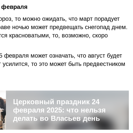
 февраля
роз, то можно ожидать, что март порадует
раве ночью может предвещать снегопад днем.
тся красноватыми, то, возможно, скоро
5 февраля может означать, что август будет
г усилится, то это может быть предвестником
Церковный праздник 24
февраля 2025: что нельзя
делать во Власьев день