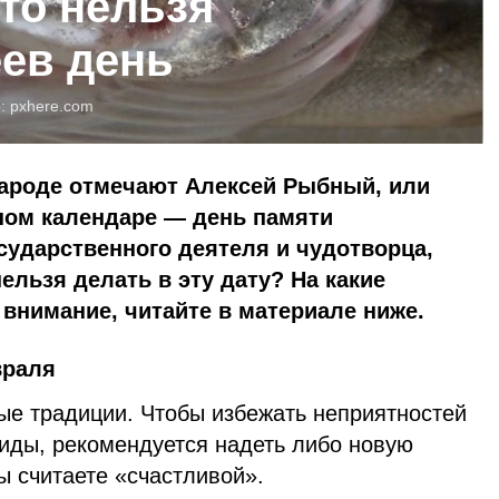
то нельзя
еев день
о:
pxhere.com
народе отмечают Алексей Рыбный, или
ном календаре — день памяти
сударственного деятеля и чудотворца,
нельзя делать в эту дату? На какие
внимание, читайте в материале ниже.
враля
ые традиции. Чтобы избежать неприятностей
биды, рекомендуется надеть либо новую
вы считаете «счастливой».