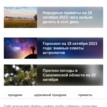
Народные приметы на 18
октября 2023: чего нельзя
делать в этот день
Гороскоп на 18 октября 2023
года: важные советы
астрологов
Прогноз погоды в
Сахалинской области на 18
октября
праздник
церковный праздник
приметы
погода
осень
церковь
Cайт использует файлы cookies чтобы собирать статистику