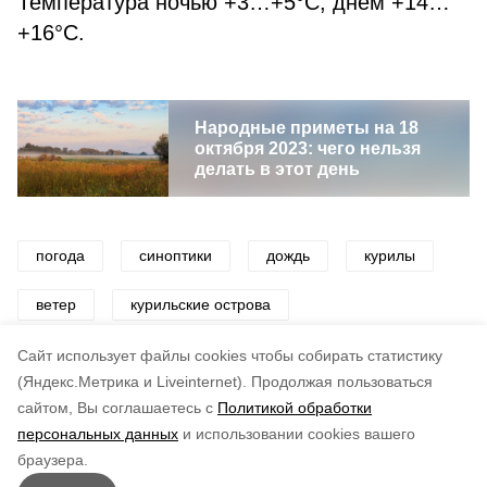
Температура ночью +3…+5°С, днем +14…
+16°С.
Народные приметы на 18
октября 2023: чего нельзя
делать в этот день
погода
синоптики
дождь
курилы
ветер
курильские острова
прогноз погоды
Cайт использует файлы cookies чтобы собирать статистику
(Яндекс.Метрика и Liveinternet).
Продолжая пользоваться
сайтом, Вы соглашаетесь с
Политикой обработки
Понравилась статья?
персональных данных
и использовании cookies вашего
по оценке
3
пользователей
браузера.
5
4
3
2
1