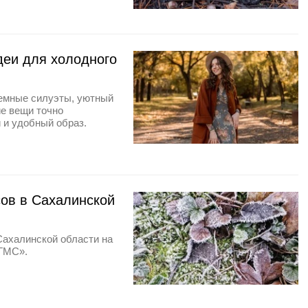
деи для холодного
ъемные силуэты, уютный
ие вещи точно
 и удобный образ.
сов в Сахалинской
Сахалинской области на
УГМС».