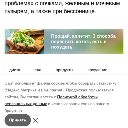
проблемах с почками, желчным и мочевым
пузырем, а также при бессоннице.
Прощай, аппетит: 3 способа
перестать хотеть есть и
похудеть
диета
еда
продукты
похудение
молоко
здоровье
красота
Cайт использует файлы cookies чтобы собирать статистику
(Яндекс.Метрика и Liveinternet).
Продолжая пользоваться
сайтом, Вы соглашаетесь с
Политикой обработки
Понравилась статья?
персональных данных
и использовании cookies вашего
по оценке
5
пользователей
браузера.
5
4
3
2
1
Принять