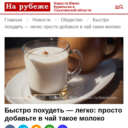
Новости Южно-
Курильска и
Сахалинской области
Главная
Новости
Общество
Быстро
похудеть — легко: просто добавьте в чай такое молоко
8 сентября 2023, 22:47
Общество
Фото:
@saoso /
ru.freepik.com
Быстро похудеть — легко: просто
добавьте в чай такое молоко