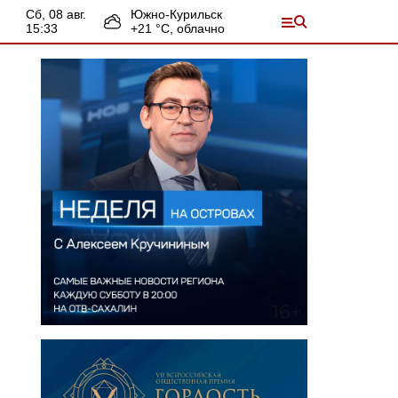
сб, 08 авг.
Южно-Курильск
15:33
+
21
°С,
облачно