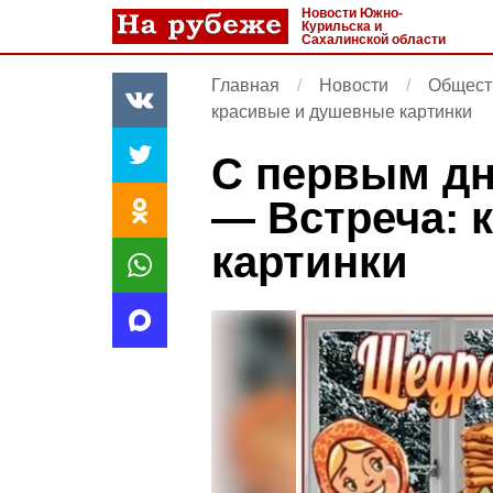
Новости Южно-
Курильска и
Сахалинской области
Главная
Новости
Общест
красивые и душевные картинки
С первым дн
— Встреча: 
картинки