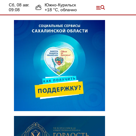
сб, 08 авг.
Южно-Курильск
09:08
+
18
°С,
облачно