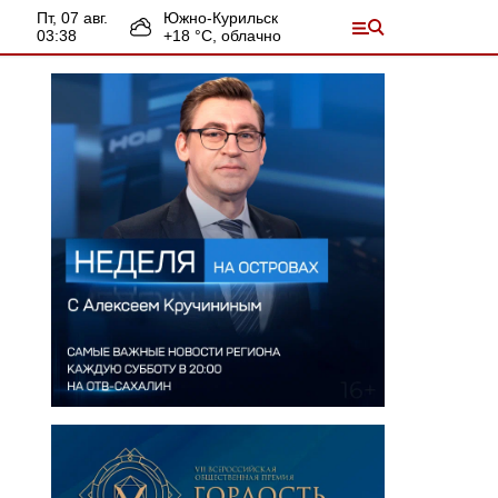
пт, 07 авг.
Южно-Курильск
03:38
+
18
°С,
облачно