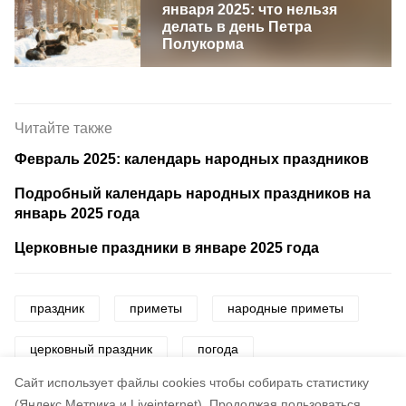
января 2025: что нельзя
делать в день Петра
Полукорма
Читайте также
Февраль 2025: календарь народных праздников
Подробный календарь народных праздников на
январь 2025 года
Церковные праздники в январе 2025 года
праздник
приметы
народные приметы
церковный праздник
погода
Cайт использует файлы cookies чтобы собирать статистику
Авторы:
Маргарита Реброва
(Яндекс.Метрика и Liveinternet).
Продолжая пользоваться