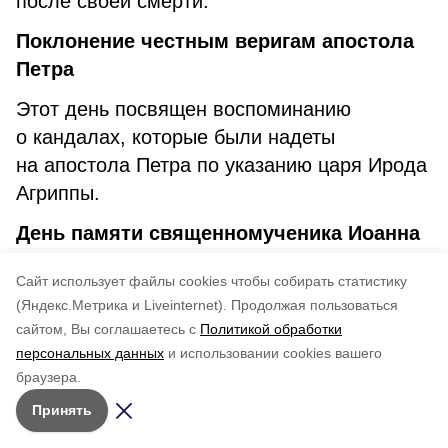
после своей смерти.
Поклонение честным веригам апостола
Петра
Этот день посвящен воспоминанию
о кандалах, которые были надеты
на апостола Петра по указанию царя Ирода
Агриппы.
День памяти священномученика Иоанна
Петтайя
Cайт использует файлы cookies чтобы собирать статистику
Священник Иоанн Петтай, родившийся
(Яндекс.Метрика и Liveinternet).
Продолжая пользоваться
в Эстонии, пережил тяготы войны и стал
сайтом, Вы соглашаетесь с
Политикой обработки
персональных данных
и использовании cookies вашего
православным священником,
браузера.
расстрелянным большевиками.
Принять
30 января