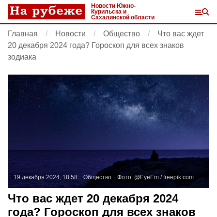
Новости Южно-
Курильска и
Сахалинской области
Главная
Новости
Общество
Что вас ждет
20 декабря 2024 года? Гороскоп для всех знаков
зодиака
19 декабря 2024, 18:58
Общество
Фото:
@EyeEm /
freepik.com
Что вас ждет 20 декабря 2024
года? Гороскоп для всех знаков