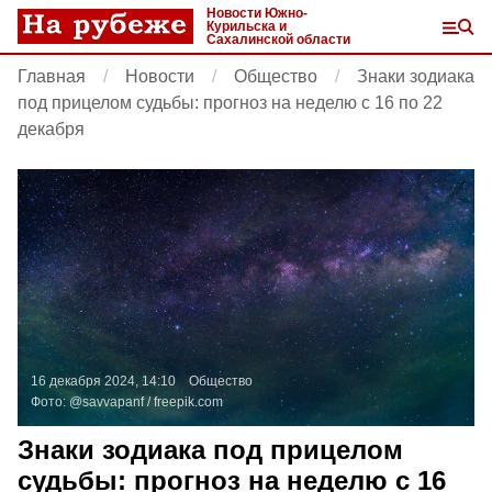
Новости Южно-
Курильска и
Сахалинской области
Главная
Новости
Общество
Знаки зодиака
под прицелом судьбы: прогноз на неделю с 16 по 22
декабря
16 декабря 2024, 14:10
Общество
Фото:
@savvapanf /
freepik.com
Знаки зодиака под прицелом
судьбы: прогноз на неделю с 16