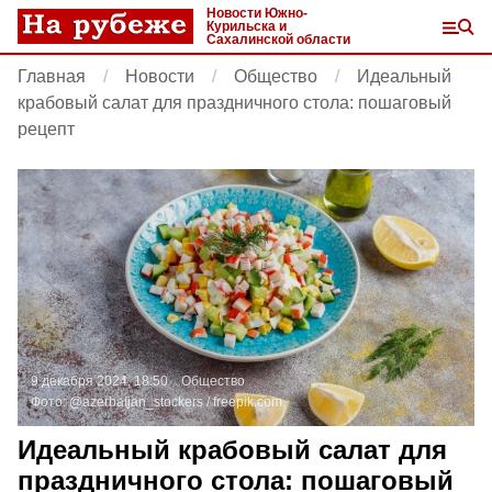
Новости Южно-
Курильска и
Сахалинской области
Главная
Новости
Общество
Идеальный
крабовый салат для праздничного стола: пошаговый
рецепт
9 декабря 2024, 18:50
Общество
Фото:
@azerbaijan_stockers /
freepik.com
Идеальный крабовый салат для
праздничного стола: пошаговый