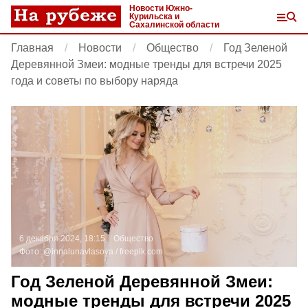
Новости Южно-
Курильска и
Сахалинской области
Главная
Новости
Общество
Год Зеленой
Деревянной Змеи: модные тренды для встречи 2025
года и советы по выбору наряда
6 декабря 2024, 18:15
Общество
Фото:
@innalunavlasova /
freepik.com
Год Зеленой Деревянной Змеи:
модные тренды для встречи 2025