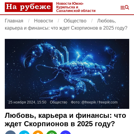
Новости Южно-
Курильска и
Сахалинской области
Главная
Новости
Общество
Любовь,
карьера и финансы: что ждет Скорпионов в 2025 году?
25 ноября 2024, 15:50
Общество
Фото:
@freepik /
freepik.com
Любовь, карьера и финансы: что
ждет Скорпионов в 2025 году?