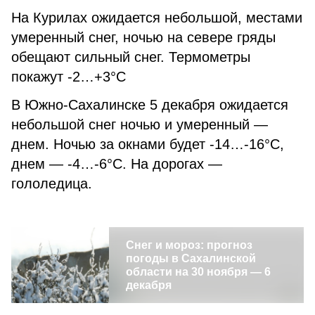
На Курилах ожидается небольшой, местами
умеренный снег, ночью на севере гряды
обещают сильный снег. Термометры
покажут -2…+3°С
В Южно-Сахалинске 5 декабря ожидается
небольшой снег ночью и умеренный —
днем. Ночью за окнами будет -14…-16°С,
днем — -4…-6°С. На дорогах —
гололедица.
Снег и мороз: прогноз
погоды в Сахалинской
области на 30 ноября — 6
декабря