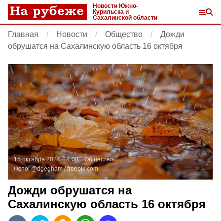
Новости Южно-
Курильска и
Сахалинской области
Главная
Новости
Общество
Дожди
обрушатся на Сахалинскую область 16 октября
15 октября 2024, 14:00
Общество
Фото:
@dgegham /
freepik.com
Дожди обрушатся на
Сахалинскую область 16 октября