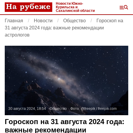
Новости Южно-
Курильска и
Сахалинской области
Главная
Новости
Общество
Гороскоп на
31 августа 2024 года: важные рекомендации
астрологов
30 августа 2024, 18:54
Общество
Фото:
@freepik /
freepik.com
Гороскоп на 31 августа 2024 года:
важные рекомендации