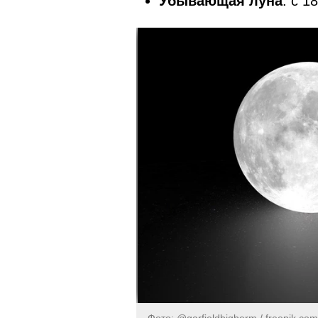
Убывающая луна
: с 1
Фото: @garfieldbigberm / freepik.com