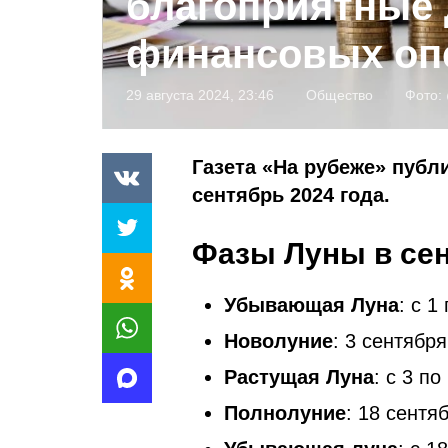
благоприятные 
финансовых оп
29 августа 2024, 23:46
Общество
Фото:
Газета «На рубеже» публ
сентябрь 2024 года.
Фазы Луны в сен
Убывающая Луна
: с 1
Новолуние
: 3 сентября
Растущая Луна
: с 3 по
Полнолуние
: 18 сентя