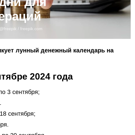
дни для
ераций
@freepik /
freepik.com
икует лунный денежный календарь на
тябре 2024 года
 по 3 сентября;
.
 18 сентября;
бря.