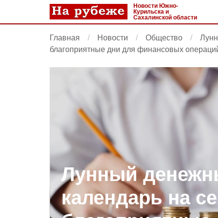
Новости Южно-
Курильска и
Сахалинской области
Главная
Новости
Общество
Лунн
благоприятные дни для финансовых операци
Лунный денежн
календарь на се