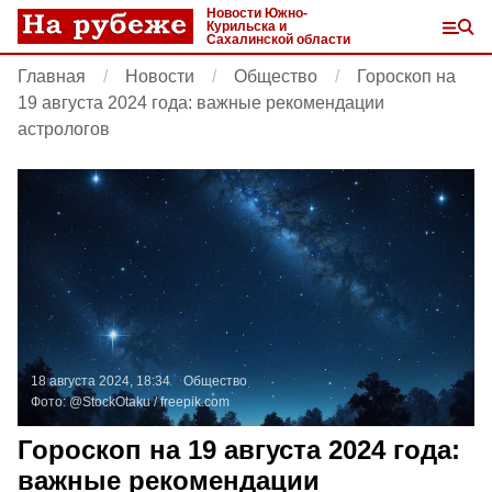
Новости Южно-
Курильска и
Сахалинской области
Главная
Новости
Общество
Гороскоп на
19 августа 2024 года: важные рекомендации
астрологов
18 августа 2024, 18:34
Общество
Фото:
@StockOtaku /
freepik.com
Гороскоп на 19 августа 2024 года:
важные рекомендации