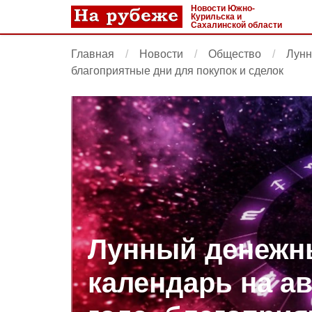
Новости Южно-
Курильска и
Сахалинской области
Главная
Новости
Общество
Лунн
благоприятные дни для покупок и сделок
Лунный денежн
календарь на ав