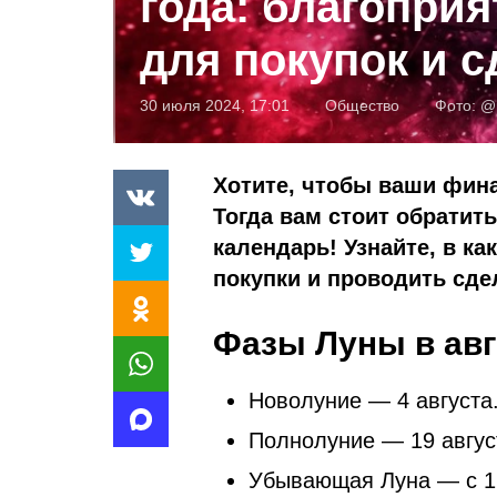
года: благопри
для покупок и с
30 июля 2024, 17:01
Общество
Фото:
@m
Хотите, чтобы ваши фи
Тогда вам стоит обрати
календарь! Узнайте, в ка
покупки и проводить сде
Фазы Луны в авг
Новолуние — 4 августа
Полнолуние — 19 авгус
Убывающая Луна — с 1 п