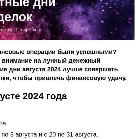
ятные дни
делок
ikeygl /
freepik.com
нансовые операции были успешными?
ть внимание на лунный денежный
кие дни августа 2024 лучше совершать
лки, чтобы привлечь финансовую удачу.
усте 2024 года
.
та.
о 3 августа и с 20 по 31 августа.