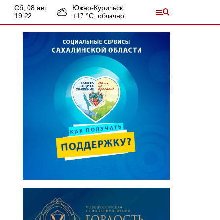
сб, 08 авг.
Южно-Курильск
19:22
+
17
°С,
облачно