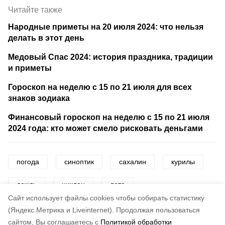
Читайте также
Народные приметы на 20 июля 2024: что нельзя
делать в этот день
Медовый Спас 2024: история праздника, традиции
и приметы
Гороскоп на неделю c 15 по 21 июля для всех
знаков зодиака
Финансовый гороскоп на неделю с 15 по 21 июля
2024 года: кто может смело рисковать деньгами
погода
синоптик
сахалин
курилы
дождь
циклон
лето
Cайт использует файлы cookies чтобы собирать статистику
прогноз погоды на неделю
прогноз погоды
(Яндекс.Метрика и Liveinternet).
Продолжая пользоваться
сайтом, Вы соглашаетесь с
Политикой обработки