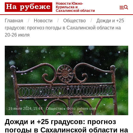
Новости Южно-
Курильска и
Сахалинской области
Главная
Новости
Общество
Дожди и +25
градусов: прогноз погоды в Сахалинской области на
20-26 июля
19 июля 2024, 15:44
Общество
Фото:
pxhere.com
Дожди и +25 градусов: прогноз
погоды в Сахалинской области на