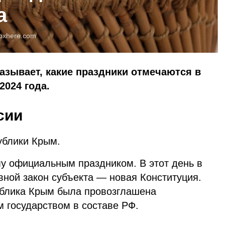
а
pxhere.com
казывает, какие праздники отмечаются в
2024 года.
сии
ублики Крым.
му официальным праздником. В этот день в
вной закон субъекта — новая Конституция.
ублика Крым была провозглашена
 государством в составе РФ.