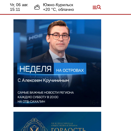
чт, 06 авг.
Южно-Курильск
15:11
+
20
°С,
облачно