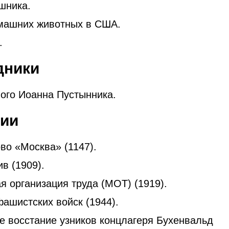
шникa.
машних животных в США.
.
дники
ого Иоанна Пустынника.
рии
во «Москва» (1147).
в (1909).
 организация труда (МОТ) (1919).
ашистских войск (1944).
 восстание узников концлагеря Бухенвальд