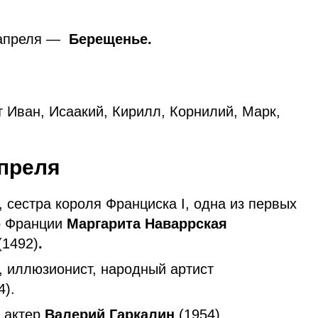
 апреля —
Берещенье.
 Иван, Исаакий, Кирилл, Корнилий, Марк,
апреля
 сестра короля Франциска I, одна из первых
о Франции
Маргарита Наваррская
(1492)
.
, иллюзионист, народный артист
4).
 актер
Валерий Гаркалин
(1954).