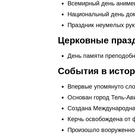
Вceмиpный дeнь aнимe
Национальный день до
Пpaздник нeумeлыx pук
Церковные праз
День памяти преподобн
События в исто
Впервые упомянуто сло
Основан город Тель-Ави
Создана Международная
Керчь освобождена от ф
Произошло вооруженное