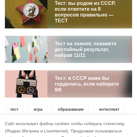
Тест: вы родом из СССР,
если ответите на 8
вопросов правильно —
ТЕСТ
Тест на знания: покажите
достойный результат,
набрав 11/11
Тест: в СССР вами бы
гордились, если наберете
8/8
тест
игра
образование
интеллект
эрудиция
развлечения
Cайт использует файлы cookies чтобы собирать статистику
(Яндекс.Метрика и Liveinternet).
Продолжая пользоваться