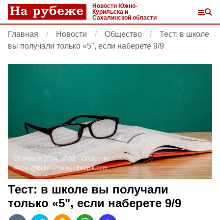
Новости Южно-
Курильска и
Сахалинской области
Главная
Новости
Общество
Тест: в школе
вы получали только «5", если наберете 9/9
27 января 2024, 07:52
Общество
Фото:
@BillionPhotos /
freepik.com
Тест: в школе вы получали
только «5", если наберете 9/9