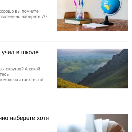
 хорошо вы помните
язательно наберете 7/7!
о учил в школе
ых округов? А какой
тесь
помощью этого теста!
чно наберете хотя