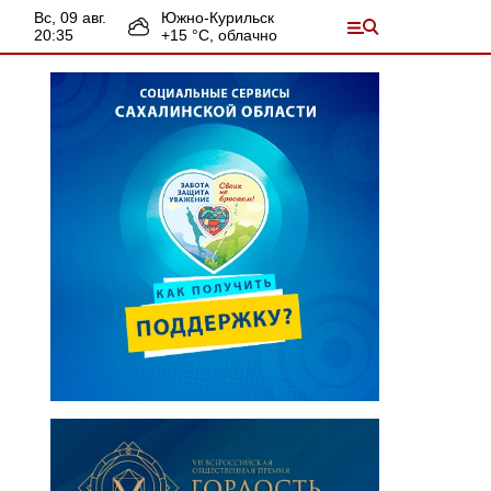
вс, 09 авг.
Южно-Курильск
20:35
+
15
°С,
облачно