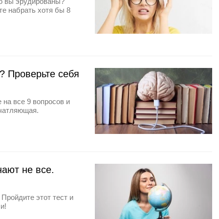
ко вы эрудированы?
те набрать хотя бы 8
? Проверьте себя
 на все 9 вопросов и
ечатляющая.
нают не все.
Пройдите этот тест и
и!