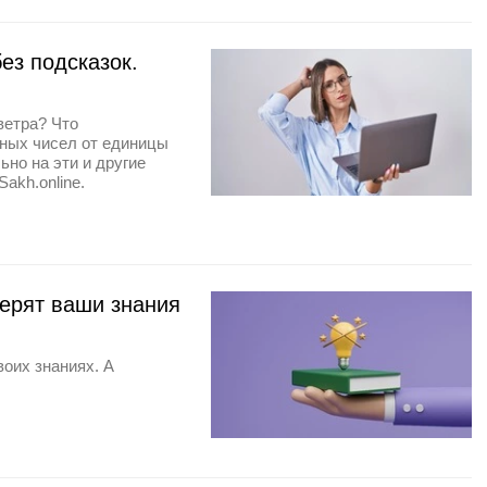
ез подсказок.
ветра? Что
ьных чисел от единицы
ьно на эти и другие
akh.online.
верят ваши знания
воих знаниях. А