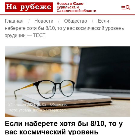
Новости Южно-
Курильска и
Сахалинской области
Главная
Новости
Общество
Если
наберете хотя бы 8/10, то у вас космический уровень
эрудиции — ТЕСТ
24 января 2024, 21:02
Общество
Фото:
@daria_lukoiko /
freepik.com
Если наберете хотя бы 8/10, то у
вас космический уровень