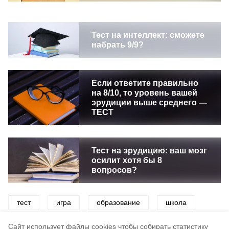
Тест на интеллект: сможете
набрать 9/9?
Если ответите правильно
на 8/10, то уровень вашей
эрудиции выше среднего —
ТЕСТ
Тест на эрудицию: ваш мозг
осилит хотя бы 8
вопросов?
тест
игра
образование
школа
интеллект
викторины
эрудиция
Cайт использует файлы cookies чтобы собирать статистику