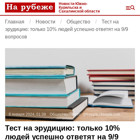
Новости Южно-
Курильска и
Сахалинской области
Главная
Новости
Общество
Тест на
эрудицию: только 10% людей успешно ответят на 9/9
вопросов
6 января 2024, 01:39
Общество
Фото:
@freepik /
freepik.com
Тест на эрудицию: только 10%
людей успешно ответят на 9/9