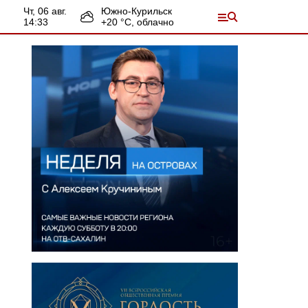
чт, 06 авг.
Южно-Курильск
14:33
+
20
°С,
облачно