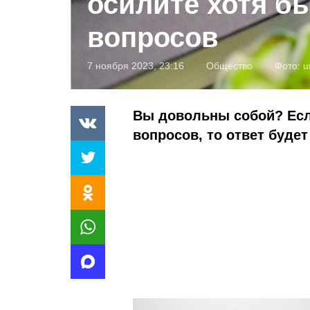
осилите хотя бы
вопросов
7 ноября 2023, 23:16
Общество
Фото:
u
Вы довольны собой? Если
вопросов, то ответ буде