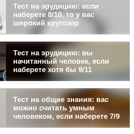
Тест на эрудицию: если
наберете 8/10, то у вас
широкий кругозор
Тест на эрудицию: вы
начитанный человек, если
наберете хотя бы 9/11
Тест на общие знания: вас
можно считать умным
человеком, если наберете 7/9