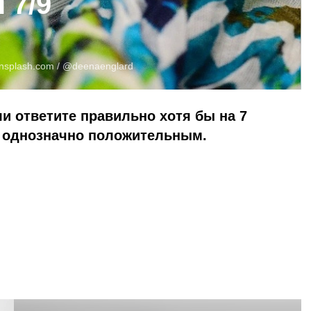
 7/9
nsplash.com
/ @deenaenglard
 ответите правильно хотя бы на 7
т однозначно положительным.