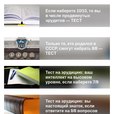
Если наберете 10/10, то вы
в числе продвинутых
эрудитов — ТЕСТ
Только те, кто родился в
СССР, смогут набрать 8/8 —
ТЕСТ
Тест на эрудицию: ваш
интеллект на высоком
уровне, если наберете 7/9
Тест на эрудицию: вы
настоящий знаток, если
ответите на 8/8 вопросов