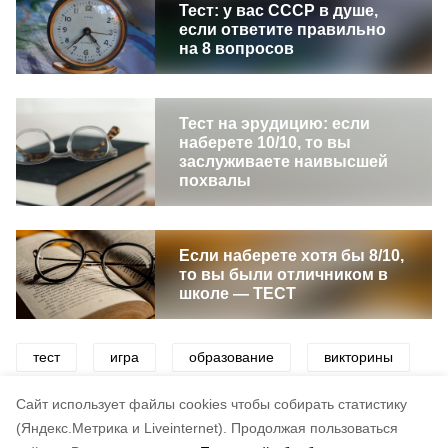
Тест: у вас СССР в душе,
если ответите правильно
на 8 вопросов
Тест на эрудицию: если
наберете 10/10, то вы
заслуживаете наивысшей
похвалы
Если наберете хотя бы 8/10,
то вы были отличником в
школе — ТЕСТ
тест
игра
образование
викторины
эрудит
эрудиция
развлечения
Cайт использует файлы cookies чтобы собирать статистику
(Яндекс.Метрика и Liveinternet).
Продолжая пользоваться