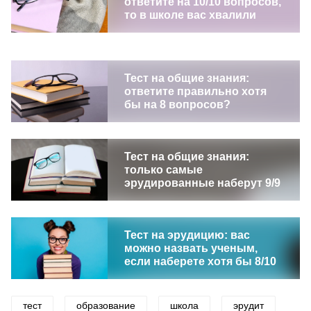
ответите на 10/10 вопросов,
то в школе вас хвалили
Тест на общие знания:
ответите правильно хотя
бы на 8 вопросов?
Тест на общие знания:
только самые
эрудированные наберут 9/9
Тест на эрудицию: вас
можно назвать ученым,
если наберете хотя бы 8/10
тест
образование
школа
эрудит