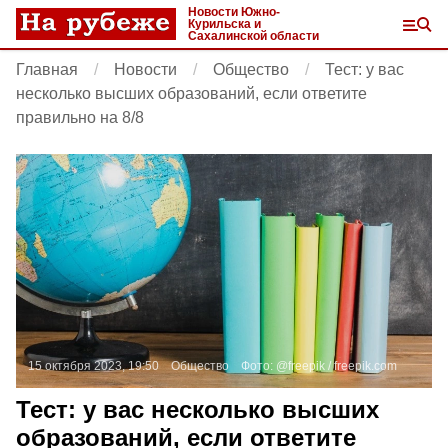
Новости Южно-
Курильска и
Сахалинской области
Главная
Новости
Общество
Тест: у вас
несколько высших образований, если ответите
правильно на 8/8
15 октября 2023, 19:50
Общество
Фото:
@freepik /
freepik.com
Тест: у вас несколько высших
образований, если ответите