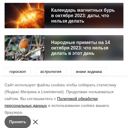
Календарь магнитных бурь
в октябре 2023: даты, что
нельзя делать
Народные приметы на 14
октября 2023: что нельзя
делать в этот день
гороскоп
астрология
знаки зодиака
звезды
коридор затмений
луна
Cайт использует файлы cookies чтобы собирать статистику
(Яндекс.Метрика и Liveinternet).
Продолжая пользоваться
сайтом, Вы соглашаетесь с
Политикой обработки
Понравилась статья?
персональных данных
и использовании cookies вашего
по оценке
3
пользователей
браузера.
5
4
3
2
1
Принять