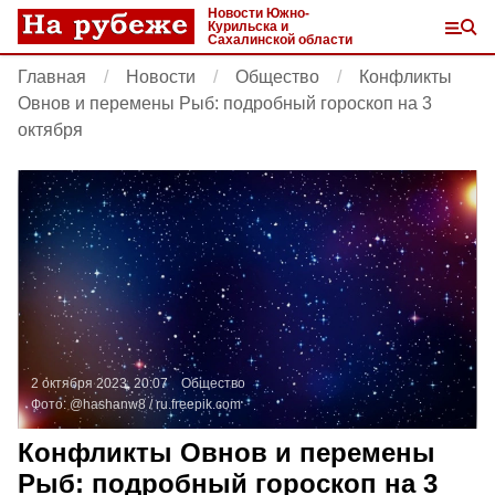
Новости Южно-
Курильска и
Сахалинской области
Главная
Новости
Общество
Конфликты
Овнов и перемены Рыб: подробный гороскоп на 3
октября
2 октября 2023, 20:07
Общество
Фото:
@hashanw8 /
ru.freepik.com
Конфликты Овнов и перемены
Рыб: подробный гороскоп на 3