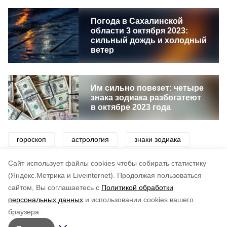
Погода в Сахалинской
области 3 октября 2023:
сильный дождь и холодный
ветер
Им сильно повезет: четыре
знака зодиака разбогатеют
в октябре 2023 года
гороскоп
астрология
знаки зодиака
звезды
астрологический прогноз
Cайт использует файлы cookies чтобы собирать статистику
(Яндекс.Метрика и Liveinternet).
Продолжая пользоваться
сайтом, Вы соглашаетесь с
Политикой обработки
Понравилась статья?
персональных данных
и использовании cookies вашего
по оценке
3
пользователей
браузера.
5
4
3
2
1