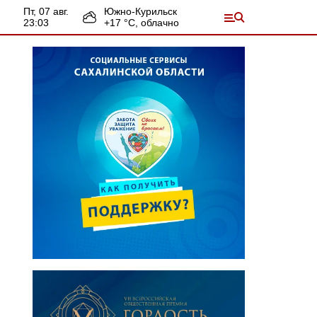
пт, 07 авг.
Южно-Курильск
23:03
+
17
°С,
облачно