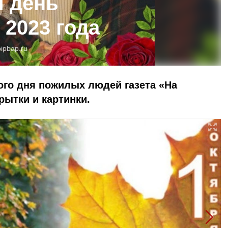
 день
2023 года
bipbap.ru
го дня пожилых людей газета «На
рытки и картинки.