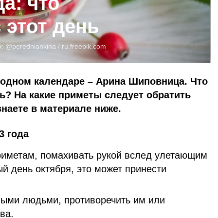
да: что
 этот день
о:
@peredniankina /
ru.freepik.com
ародном календаре – Арина Шиповница. Что
нь? На какие приметы следует обратить
наете в материале ниже.
3 года
приметам, помахивать рукой вслед улетающим
й день октября, это может принести
лыми людьми, противоречить им или
ва.