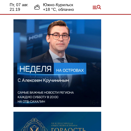
пт, 07 авг.
Южно-Курильск
21:19
+
18
°С,
облачно