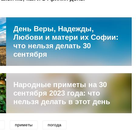
День Веры, Надежды,
Любови и матери их Софии:
что нельзя делать 30
сентября
Народные приметы на 30
сентября 2023 года: что
нельзя делать в этот день
приметы
погода