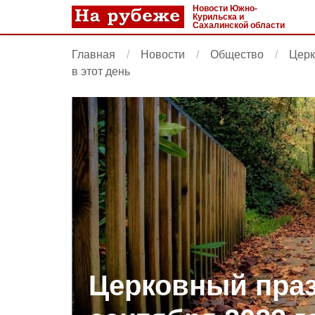
Новости Южно-
Курильска и
Сахалинской области
Главная
Новости
Общество
Церк
в этот день
Церковный праз