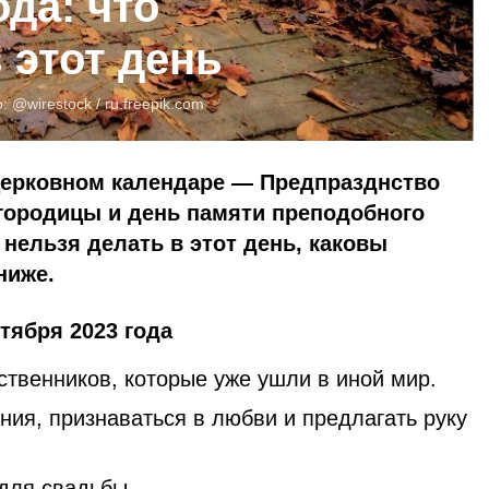
ода: что
 этот день
о:
@wirestock /
ru.freepik.com
 церковном календаре — Предпразднство
городицы и день памяти преподобного
 нельзя делать в этот день, каковы
ниже.
тября 2023 года
ственников, которые уже ушли в иной мир.
ния, признаваться в любви и предлагать руку
для свадьбы.