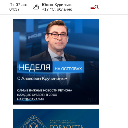
пт, 07 авг.
Южно-Курильск
04:37
+
17
°С,
облачно