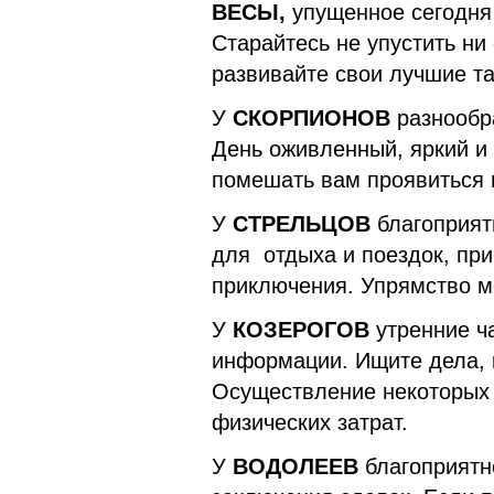
ВЕСЫ,
упущенное сегодня 
Старайтесь не упустить ни
развивайте свои лучшие т
У
СКОРПИОНОВ
разнообра
День оживленный, яркий и
помешать вам проявиться в
У
СТРЕЛЬЦОВ
благоприят
для отдыха и поездок, пр
приключения. Упрямство м
У
КОЗЕРОГОВ
утренние ч
информации. Ищите дела, 
Осуществление некоторых з
физических затрат.
У
ВОДОЛЕЕВ
благоприятн