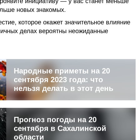
проявите инициативу — у вас станет меньше
ольше новых знакомых.
естие, которое окажет значительное влияние
 личных делах вероятны неожиданные
Народные приметы на 20
сентября 2023 года: что
нельзя делать в этот день
Прогноз погоды на 20
сентября в Сахалинской
области