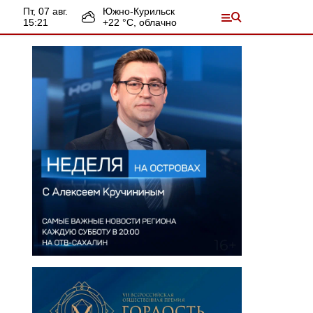
пт, 07 авг.
Южно-Курильск
15:21
+
22
°С,
облачно