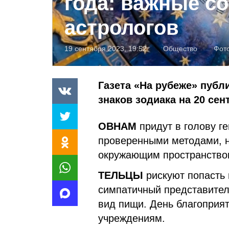
года: важные с
астрологов
19 сентября 2023, 19:52
Общество
Фот
Газета «На рубеже» публ
знаков зодиака на 20 сен
ОВНАМ
придут в голову г
проверенными методами, н
окружающим пространством
ТЕЛЬЦЫ
рискуют попасть 
симпатичный представител
вид пищи. День благоприя
учреждениям.