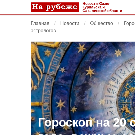
Новости Южно-
Курильска и
Сахалинской области
Главная
Новости
Общество
Горо
астрологов
Гороскоп на 20 