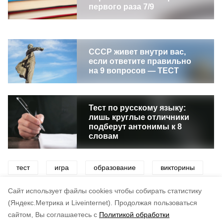
первого раза 7/9
СССР живет внутри вас,
если ответите правильно
на 9 вопросов — ТЕСТ
Тест по русскому языку:
лишь круглые отличники
подберут антонимы к 8
словам
тест
игра
образование
викторины
интеллект
интеллектуальные игры
школа
Cайт использует файлы cookies чтобы собирать статистику
(Яндекс.Метрика и Liveinternet).
Продолжая пользоваться
сайтом, Вы соглашаетесь с
Политикой обработки