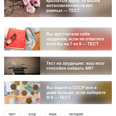
крылатых фраз, то вашей
интеллигентности нет
равных — ТЕСТ
Вы зря считали себя
эрудитом, если не ответите
хотя бы на 7 из 9 — ТЕСТ
Тест на эрудицию: ваш мозг
способен набрать 9/9?
Вы знаете о СССР все и
даже больше, если наберете
9/ 9 — ТЕСТ
тест
ссср
игра
история