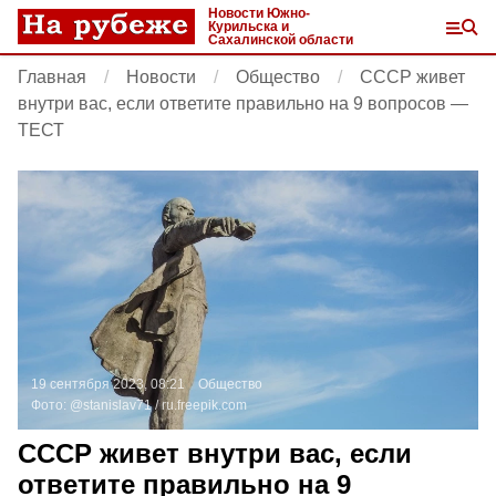
Новости Южно-
Курильска и
Сахалинской области
Главная
Новости
Общество
СССР живет
внутри вас, если ответите правильно на 9 вопросов —
ТЕСТ
19 сентября 2023, 08:21
Общество
Фото:
@stanislav71 /
ru.freepik.com
СССР живет внутри вас, если
ответите правильно на 9