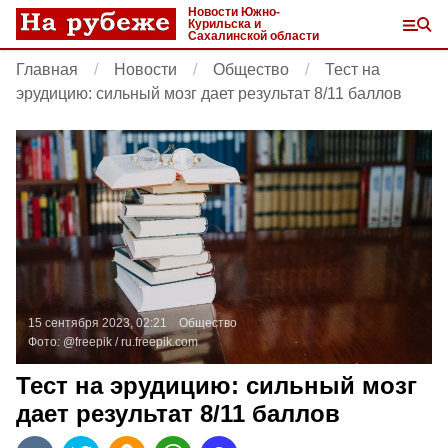
Новости Южно-
Курильска и
Сахалинской области
Главная
Новости
Общество
Тест на
эрудицию: сильный мозг дает результат 8/11 баллов
15 сентября 2023, 02:21
Общество
Фото:
@freepik /
ru.freepik.com
Тест на эрудицию: сильный мозг
дает результат 8/11 баллов