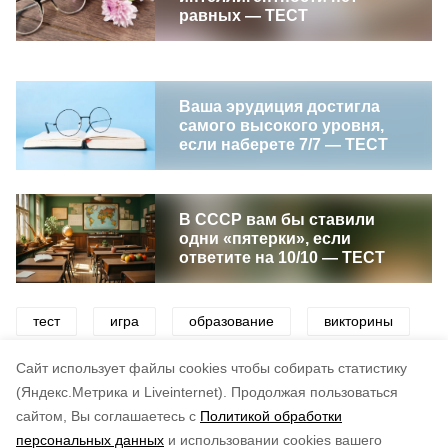
равных — ТЕСТ
Ваша эрудиция достигла
самого высокого уровня,
если наберете 7/7 — ТЕСТ
В СССР вам бы ставили
одни «пятерки», если
ответите на 10/10 — ТЕСТ
тест
игра
образование
викторины
интеллект
эрудиция
Cайт использует файлы cookies чтобы собирать статистику
(Яндекс.Метрика и Liveinternet).
Продолжая пользоваться
сайтом, Вы соглашаетесь с
Политикой обработки
Понравилась статья?
персональных данных
и использовании cookies вашего