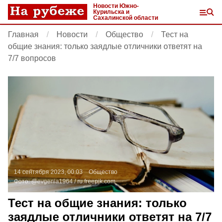
Новости Южно-
Курильска и
Сахалинской области
Главная
Новости
Общество
Тест на
общие знания: только заядлые отличники ответят на
7/7 вопросов
14 сентября 2023, 00:03
Общество
Фото:
@evgenia1964 /
ru.freepik.com
Тест на общие знания: только
заядлые отличники ответят на 7/7