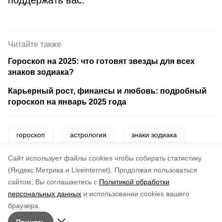
поддержать вас.
Читайте также
Гороскоп на 2025: что готовят звезды для всех
знаков зодиака?
Карьерный рост, финансы и любовь: подробный
гороскоп на январь 2025 года
гороскоп
астрология
знаки зодиака
астрологический гид
астрологический прогноз
Cайт использует файлы cookies чтобы собирать статистику
(Яндекс.Метрика и Liveinternet).
Продолжая пользоваться
сайтом, Вы соглашаетесь с
Политикой обработки
Понравилась статья?
персональных данных
и использовании cookies вашего
по оценке
5
пользователей
браузера.
5
4
3
2
1