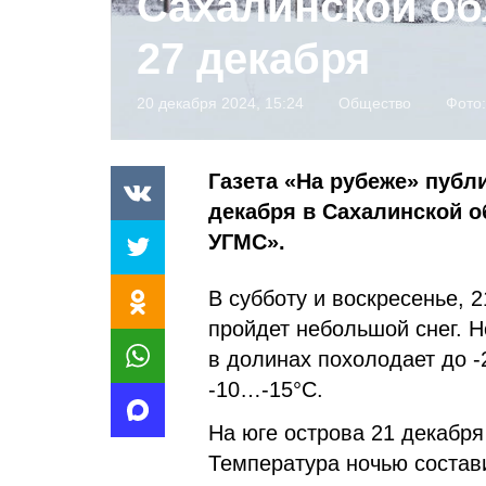
Сахалинской обл
27 декабря
20 декабря 2024, 15:24
Общество
Фото
Газета «На рубеже» публи
декабря в Сахалинской 
УГМС».
В субботу и воскресенье, 
пройдет небольшой снег. Н
в долинах похолодает до 
-10…-15°С.
На юге острова 21 декабря
Температура ночью состави