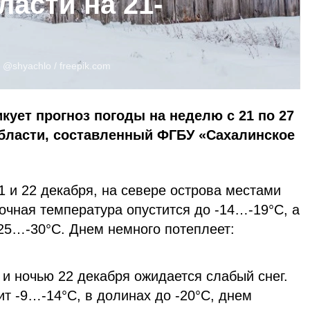
асти на 21-
:
@shyachlo /
freepik.com
кует прогноз погоды на неделю с 21 по 27
области, составленный ФГБУ «Сахалинское
21 и 22 декабря, на севере острова местами
очная температура опустится до -14…-19°С, а
-25…-30°С. Днем немного потеплеет:
 и ночью 22 декабря ожидается слабый снег.
т -9…-14°С, в долинах до -20°С, днем