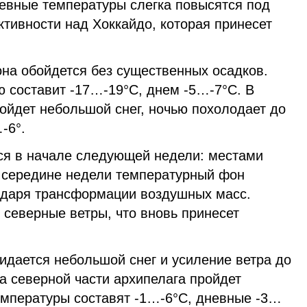
невные температуры слегка повысятся под
тивности над Хоккайдо, которая принесет
она обойдется без существенных осадков.
ю составит -17…-19°С, днем -5…-7°С. В
ойдет небольшой снег, ночью похолодает до
-6°.
ся в начале следующей недели: местами
К середине недели температурный фон
одаря трансформации воздушных масс.
 северные ветры, что вновь принесет
идается небольшой снег и усиление ветра до
на северной части архипелага пройдет
емпературы составят -1…-6°С, дневные -3…