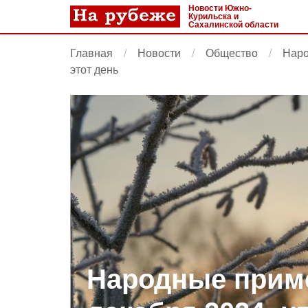
Новости Южно-
Курильска и
Сахалинской области
Главная
Новости
Общество
Наро
этот день
Народные приме