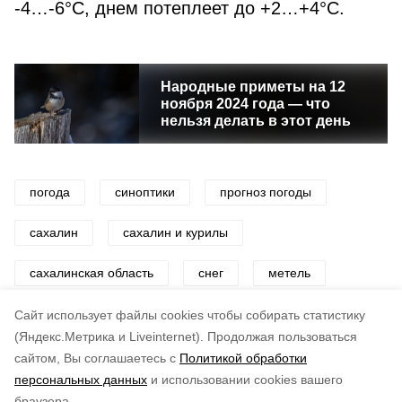
-4…-6°C, днем потеплеет до +2…+4°C.
Народные приметы на 12
ноября 2024 года — что
нельзя делать в этот день
погода
синоптики
прогноз погоды
сахалин
сахалин и курилы
сахалинская область
снег
метель
гололед
Cайт использует файлы cookies чтобы собирать статистику
(Яндекс.Метрика и Liveinternet).
Продолжая пользоваться
сайтом, Вы соглашаетесь с
Политикой обработки
Понравилась статья?
персональных данных
и использовании cookies вашего
по оценке
3
пользователей
браузера.