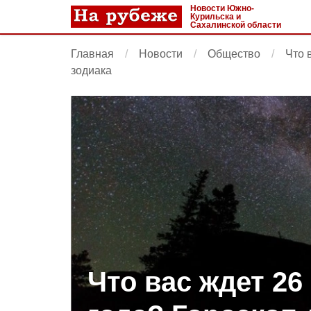
Новости Южно-
Курильска и
Сахалинской области
Главная
Новости
Общество
Что 
зодиака
Что вас ждет 26