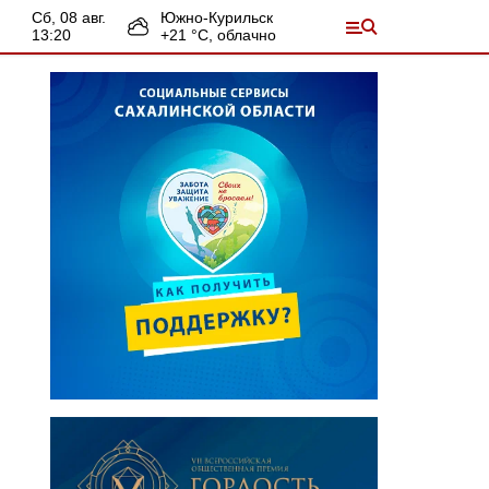
сб, 08 авг.
Южно-Курильск
13:20
+
21
°С,
облачно