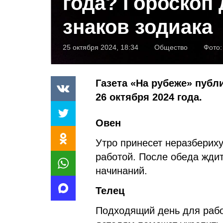
года? Гороскоп 
знаков зодиака
25 октября 2024, 18:34
Общество
Фото
Газета «На рубеже» публи
26 октября 2024 года.
Овен
Утро принесет неразберих
работой. После обеда жди
начинаний.
Телец
Подходящий день для рабо